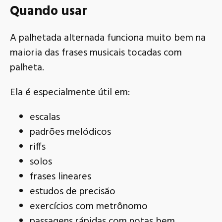
Quando usar
A palhetada alternada funciona muito bem na
maioria das frases musicais tocadas com
palheta.
Ela é especialmente útil em:
escalas
padrões melódicos
riffs
solos
frases lineares
estudos de precisão
exercícios com metrônomo
passagens rápidas com notas bem